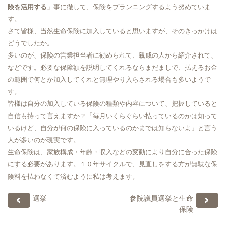
険を活用する
」事に徹して、保険をプランニングするよう努めていま
す。
さて皆様、当然生命保険に加入していると思いますが、そのきっかけは
どうでしたか。
多いのが、保険の営業担当者に勧められて、親戚の人から紹介されて、
などです。必要な保障額を説明してくれるならまだましで、払えるお金
の範囲で何とか加入してくれと無理やり入らされる場合も多いようで
す。
皆様は自分の加入している保険の種類や内容について、把握していると
自信も持って言えますか？「毎月いくらぐらい払っているのかは知って
いるけど、自分が何の保険に入っているのかまでは知らないよ」と言う
人が多いのが現実です。
生命保険は、家族構成・年齢・収入などの変動により自分に合った保険
にする必要があります。１０年サイクルで、見直しをする方が無駄な保
険料を払わなくて済むように私は考えます。
選挙
参院議員選挙と生命
保険