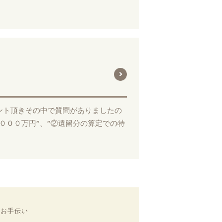
ント頂きその中で質問がありましたの
０００万円”、”②遺留分の算定での特
のお手伝い