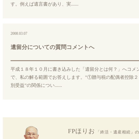
す。例えば遺言書があり、実......
2008.03.07
遺留分についての質問コメントへ
平成１８年１０月に書き込みした「遺留分とは何？」へコメ
で、私の解る範囲でお答えします。”①贈与税の配偶者控除２
別受益”の関係につい......
FPほりお
「終活・遺産相続」