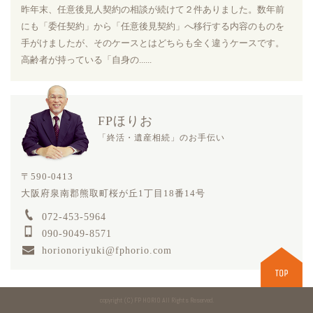
昨年末、任意後見人契約の相談が続けて２件ありました。数年前
にも「委任契約」から「任意後見契約」へ移行する内容のものを
手がけましたが、そのケースとはどちらも全く違うケースです。
高齢者が持っている「自身の......
FPほりお
「終活・遺産相続」のお手伝い
〒590-0413
大阪府泉南郡熊取町桜が丘1丁目18番14号
072-453-5964
090-9049-8571
horionoriyuki@fphorio.com
copyright (C) FP HORIO All Rights Reserved.