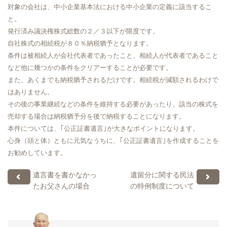
対象の会社は、中小企業基本法における中小企業の定義に該当するこ
と。
発行済み議決権株式総数の２／３以下が限度です。
自社株式の相続税が８０％納税猶予となります。
条件は被相続人が会社代表者であったこと、相続人が代表者であること
など他に幾つかの条件をクリアーすることが必要です。
また、あくまでも納税猶予されるだけです。相続税が減額されるわけで
はありません。
その後の事業継続などの条件を維持する必要があったり、該当の株式を
売却する場合は納税猶予分を後で納税することになります。
本件については、｢公正証書遺言｣が大きなポイントになります。
心身（頭と体）ともに元気なうちに、｢公正証書遺言｣を作成することを
お勧めしています。
遺言書を書かなかっ
遺留分に関する民法
たお父さんの場合
の特例制度について